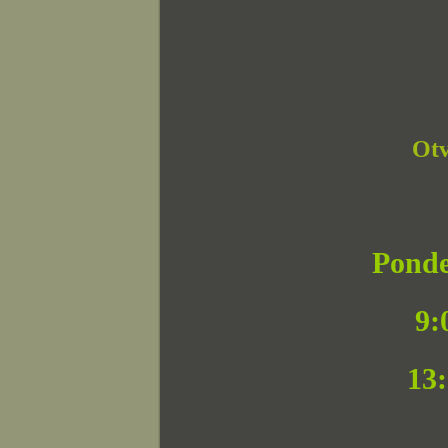
Otv
Ponde
9:
13: