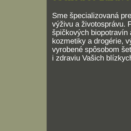
Sme špecializovaná pr
výživu a životosprávu.
špičkových biopotravín 
kozmetiky a drogérie, v
vyrobené spôsobom šet
i zdraviu Vašich blízky