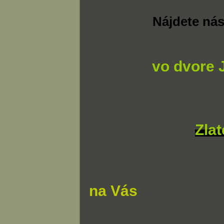
Nájdete ná
vo dvore 
Zla
na Vás