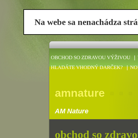
Na webe sa nenachádza strán
OBCHOD SO ZDRAVOU VÝŽIVOU
HLADÁTE VHODNÝ DARČEK?
NO
amnature
AM Nature
obchod so zdravo