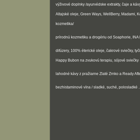
výživové doplnky /ayurvédske extrakty, čaje a káv
Altajské oleje, Green Ways, WellBerry, Madami, 
kozmetika/
prírodnú kozmetiku a drogériu od Soaphorie, INA E
difúzery, 100% éterické oleje, čakrové sviečky, t
Happy Bubon na zvukovú terapiu, sójové sviečky 
lahodné kávy z pražiarne Zlaté Zrnko a Ready Aft
bezhistaminové vína / sladké, suché, polosladké ..