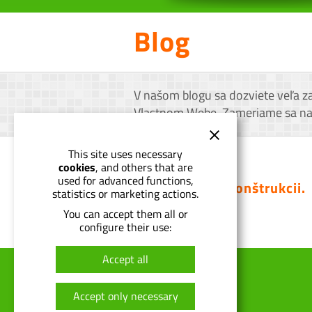
Blog
V našom blogu sa dozviete veľa z
Vlastnom Webe. Zameriame sa najm
This site uses necessary
cookies
, and others that are
used for advanced functions,
Stránka je v rekonštrukcii.
statistics or marketing actions.
You can accept them all or
configure their use:
Accept all
Úvod
Prečo Vlastný web
Accept only necessary
Cenník