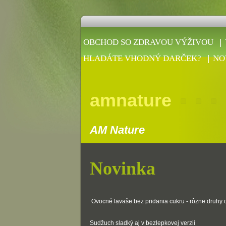
OBCHOD SO ZDRAVOU VÝŽIVOU
HLADÁTE VHODNÝ DARČEK?
NO
amnature
AM Nature
Novinka
Ovocné lavaše bez pridania cukru - rôzne druhy 
Sudžuch sladký aj v bezlepkovej verzii